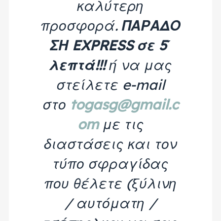
καλύτερη
προσφορά.
ΠΑΡΑΔΟ
ΣΗ EXPRESS σε 5΄
λεπτά!!!
ή να μας
στείλετε e-mail
στο
togasg@gmail.c
om
με τις
διαστάσεις και τον
τύπο σφραγίδας
που θέλετε (ξύλινη
/ αυτόματη /