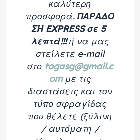
καλύτερη
προσφορά.
ΠΑΡΑΔΟ
ΣΗ EXPRESS σε 5΄
λεπτά!!!
ή να μας
στείλετε e-mail
στο
togasg@gmail.c
om
με τις
διαστάσεις και τον
τύπο σφραγίδας
που θέλετε (ξύλινη
/ αυτόματη /