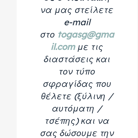
να μας στείλετε
e-mail
στο
togasg@gma
il.com
με τις
διαστάσεις και
τον τύπο
σφραγίδας που
θέλετε (ξύλινη /
αυτόματη /
τσέπης) και να
σας δώσουμε την