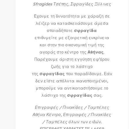
Sfragides Τσέπης, Σφραγίδες Ξύλινες
Έχουμε τη δυνατότητα με χάραξη σε
λέιζερ να κατασκευάσουμε άμεσα
οποιαδήποτε
σφραγίδα
επιθυμείτε με εξαιρετική ευκρίνεια
και στην πιο οικονομική τιμή της
αγοράς στο κέντρο της
Αθήνας
.
Παρέχουμε άριστη εγγύηση εφ’όρου
ζωής για το λάστιχο
της
σφραγίδας
που παραδίδουμε. Εάν
δεν είστε απόλυτα ικανοποιημένοι,
μπορούμε να αντικαταστήσουμε το
λάστιχο της
σφραγίδας
σας.
Επιγραφές / Πινακίδες / Ταμπέλες
Αθήνα Κέντρο, Επιγραφές / Πινακίδες
/ Ταμπέλες όλων των ειδών.
ΕΠΙΓΡΑΦΕΣ ΧΑΡΑΚΤΕΣ ΣΕ LASER