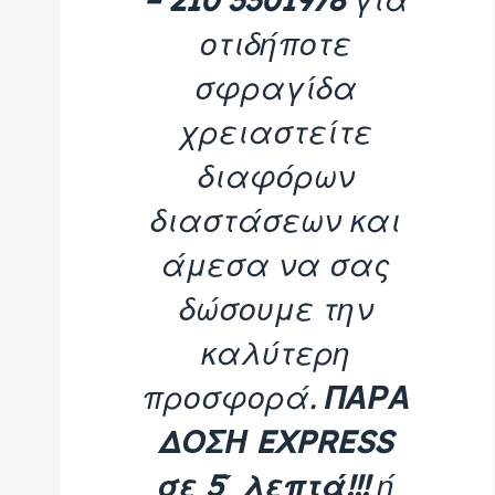
οτιδήποτε
σφραγίδα
χρειαστείτε
διαφόρων
διαστάσεων και
άμεσα να σας
δώσουμε την
καλύτερη
προσφορά.
ΠΑΡΑ
ΔΟΣΗ EXPRESS
σε 5΄ λεπτά!!!
ή