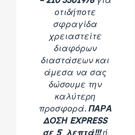
οτιδήποτε
σφραγίδα
χρειαστείτε
διαφόρων
διαστάσεων και
άμεσα να σας
δώσουμε την
καλύτερη
προσφορά.
ΠΑΡΑ
ΔΟΣΗ EXPRESS
σε 5΄ λεπτά!!!
ή