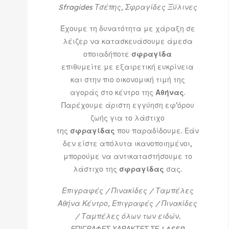
Sfragides Τσέπης, Σφραγίδες Ξύλινες
Έχουμε τη δυνατότητα με χάραξη σε
λέιζερ να κατασκευάσουμε άμεσα
οποιαδήποτε
σφραγίδα
επιθυμείτε με εξαιρετική ευκρίνεια
και στην πιο οικονομική τιμή της
αγοράς στο κέντρο της
Αθήνας
.
Παρέχουμε άριστη εγγύηση εφ’όρου
ζωής για το λάστιχο
της
σφραγίδας
που παραδίδουμε. Εάν
δεν είστε απόλυτα ικανοποιημένοι,
μπορούμε να αντικαταστήσουμε το
λάστιχο της
σφραγίδας
σας.
Επιγραφές / Πινακίδες / Ταμπέλες
Αθήνα Κέντρο, Επιγραφές / Πινακίδες
/ Ταμπέλες όλων των ειδών.
ΕΠΙΓΡΑΦΕΣ ΧΑΡΑΚΤΕΣ ΣΕ LASER