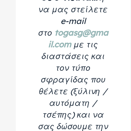
να μας στείλετε
e-mail
στο
togasg@gma
il.com
με τις
διαστάσεις και
τον τύπο
σφραγίδας που
θέλετε (ξύλινη /
αυτόματη /
τσέπης) και να
σας δώσουμε την