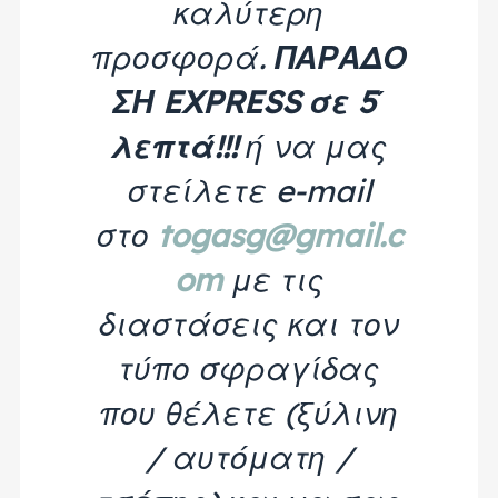
καλύτερη
προσφορά.
ΠΑΡΑΔΟ
ΣΗ EXPRESS σε 5΄
λεπτά!!!
ή να μας
στείλετε e-mail
στο
togasg@gmail.c
om
με τις
διαστάσεις και τον
τύπο σφραγίδας
που θέλετε (ξύλινη
/ αυτόματη /