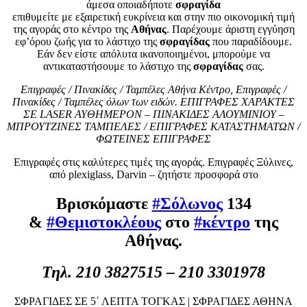
άμεσα οποιαδήποτε
σφραγίδα
επιθυμείτε με εξαιρετική ευκρίνεια και στην πιο οικονομική τιμή
της αγοράς στο κέντρο της
Αθήνας
. Παρέχουμε άριστη εγγύηση
εφ’όρου ζωής για το λάστιχο της
σφραγίδας
που παραδίδουμε.
Εάν δεν είστε απόλυτα ικανοποιημένοι, μπορούμε να
αντικαταστήσουμε το λάστιχο της
σφραγίδας
σας.
Επιγραφές / Πινακίδες / Ταμπέλες Αθήνα Κέντρο, Επιγραφές /
Πινακίδες / Ταμπέλες όλων των ειδών. ΕΠΙΓΡΑΦΕΣ ΧΑΡΑΚΤΕΣ
ΣΕ LASER ΑΥΘΗΜΕΡΟΝ – ΠΙΝΑΚΙΔΕΣ ΑΛΟΥΜΙΝΙΟΥ –
ΜΠΡΟΥΤΖΙΝΕΣ ΤΑΜΠΕΛΕΣ / ΕΠΙΓΡΑΦΕΣ ΚΑΤΑΣΤΗΜΑΤΩΝ /
ΦΩΤΕΙΝΕΣ ΕΠΙΓΡΑΦΕΣ
Επιγραφές στις καλύτερες τιμές της αγοράς. Επιγραφές Ξύλινες,
από plexiglass, Darvin – ζητήστε προσφορά στο
Βρισκόμαστε
#Σόλωνος
134
&
#Θεμιστοκλέους
στο
#κέντρο
της
Αθήνας.
Τηλ. 210 3827515 – 210 3301978
ΣΦΡΑΓΙΔΕΣ ΣΕ 5΄ ΛΕΠΤΑ ΤΟΓΚΑΣ | ΣΦΡΑΓΙΔΕΣ ΑΘΗΝΑ