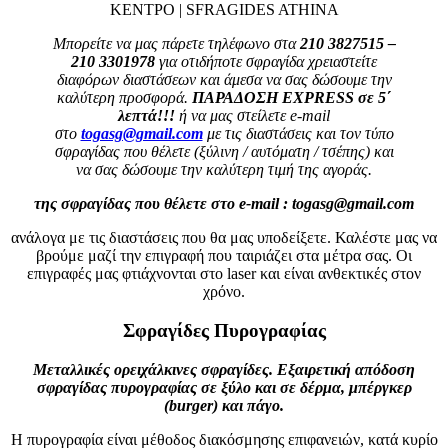
ΚΕΝΤΡΟ | SFRAGIDES ATHINA
Μπορείτε να μας πάρετε τηλέφωνο στα
210 3827515 –
210 3301978
για οτιδήποτε σφραγίδα χρειαστείτε
διαφόρων διαστάσεων και άμεσα να σας δώσουμε την
καλύτερη προσφορά.
ΠΑΡΑΔΟΣΗ EXPRESS σε 5΄
λεπτά!!!
ή να μας στείλετε e-mail
στο
togasg@gmail.com
με τις διαστάσεις και τον τύπο
σφραγίδας που θέλετε (ξύλινη / αυτόματη / τσέπης) και
να σας δώσουμε την καλύτερη τιμή της αγοράς.
της σφραγίδας που θέλετε στο e-mail : togasg@gmail.com
ανάλογα με τις διαστάσεις που θα μας υποδείξετε. Καλέστε μας να
βρούμε μαζί την επιγραφή που ταιριάζει στα μέτρα σας. Οι
επιγραφές μας φτιάχνονται στο laser και είναι ανθεκτικές στον
χρόνο.
Σφραγίδες Πυρογραφίας
Μεταλλικές ορειχάλκινες σφραγίδες. Εξαιρετική απόδοση
σφραγίδας πυρογραφίας σε ξύλο και σε δέρμα, μπέργκερ
(burger) και πάγο.
Η πυρογραφία είναι μέθοδος διακόσμησης επιφανειών, κατά κυρίο