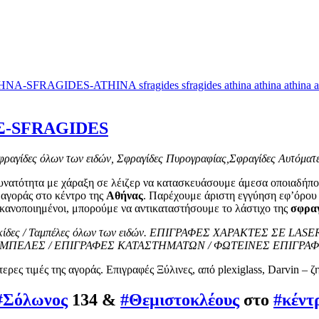
Σ-SFRAGIDES
φραγίδες όλων των ειδών, Σφραγίδες Πυρογραφίας,Σφραγίδες Αυτόματες
υνατότητα με χάραξη σε λέιζερ να κατασκευάσουμε άμεσα οποιαδήπ
ς αγοράς στο κέντρο της
Αθήνας
. Παρέχουμε άριστη εγγύηση εφ’όρου 
κανοποιημένοι, μπορούμε να αντικαταστήσουμε το λάστιχο της
σφρα
ς / Πινακίδες / Ταμπέλες όλων των ειδών. ΕΠΙΓΡΑΦΕΣ ΧΑΡΑΚΤΕΣ
ΜΠΕΛΕΣ / ΕΠΙΓΡΑΦΕΣ ΚΑΤΑΣΤΗΜΑΤΩΝ / ΦΩΤΕΙΝΕΣ ΕΠΙΓΡΑ
ερες τιμές της αγοράς. Επιγραφές Ξύλινες, από plexiglass, Darvin –
#Σόλωνος
134 &
#Θεμιστοκλέους
στο
#κέντ