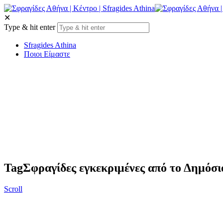
✕
Type & hit enter
Sfragides Athina
Ποιοι Είμαστε
Tag
Σφραγίδες εγκεκριμένες από το Δημόσι
Scroll