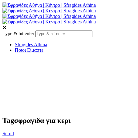
✕
Type & hit enter
Sfragides Athina
Ποιοι Είμαστε
Tag
σφραγιδα για κερι
Scroll