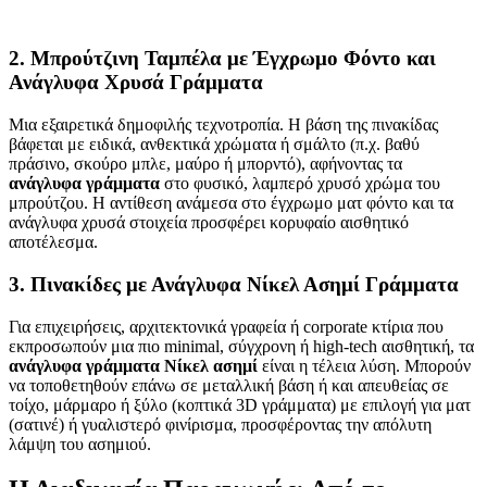
2. Μπρούτζινη Ταμπέλα με Έγχρωμο Φόντο και
Ανάγλυφα Χρυσά Γράμματα
Μια εξαιρετικά δημοφιλής τεχνοτροπία. Η βάση της πινακίδας
βάφεται με ειδικά, ανθεκτικά χρώματα ή σμάλτο (π.χ. βαθύ
πράσινο, σκούρο μπλε, μαύρο ή μπορντό), αφήνοντας τα
ανάγλυφα γράμματα
στο φυσικό, λαμπερό χρυσό χρώμα του
μπρούτζου. Η αντίθεση ανάμεσα στο έγχρωμο ματ φόντο και τα
ανάγλυφα χρυσά στοιχεία προσφέρει κορυφαίο αισθητικό
αποτέλεσμα.
3. Πινακίδες με Ανάγλυφα Νίκελ Ασημί Γράμματα
Για επιχειρήσεις, αρχιτεκτονικά γραφεία ή corporate κτίρια που
εκπροσωπούν μια πιο minimal, σύγχρονη ή high-tech αισθητική, τα
ανάγλυφα γράμματα Νίκελ ασημί
είναι η τέλεια λύση. Μπορούν
να τοποθετηθούν επάνω σε μεταλλική βάση ή και απευθείας σε
τοίχο, μάρμαρο ή ξύλο (κοπτικά 3D γράμματα) με επιλογή για ματ
(σατινέ) ή γυαλιστερό φινίρισμα, προσφέροντας την απόλυτη
λάμψη του ασημιού.