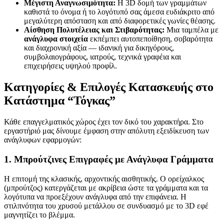
Μέγιστη Αναγνωσιμότητα:
Η 3D δομή των γραμμάτων
καθιστά το όνομα ή το λογότυπό σας άμεσα ευδιάκριτο από
μεγαλύτερη απόσταση και από διαφορετικές γωνίες θέασης.
Αίσθηση Πολυτέλειας και Στιβαρότητας:
Μια ταμπέλα με
ανάγλυφα στοιχεία
εκπέμπει αυτοπεποίθηση, σοβαρότητα
και διαχρονική αξία — ιδανική για δικηγόρους,
συμβολαιογράφους, ιατρούς, τεχνικά γραφέια και
επιχειρήσεις υψηλού προφίλ.
Κατηγορίες & Επιλογές Κατασκευής στο
Κατάστημα “Τόγκας”
Κάθε επαγγελματικός χώρος έχει τον δικό του χαρακτήρα. Στο
εργαστήριό μας δίνουμε έμφαση στην απόλυτη εξειδίκευση των
ανάγλυφων εφαρμογών:
1. Μπρούτζινες Επιγραφές με Ανάγλυφα Γράμματα
Η επιτομή της κλασικής, αρχοντικής αισθητικής. Ο ορείχαλκος
(μπρούτζος) κατεργάζεται με ακρίβεια ώστε τα γράμματα και τα
λογότυπα να προεξέχουν ανάγλυφα από την επιφάνεια. Η
στιλπνότητα του χρυσού μετάλλου σε συνδυασμό με το 3D εφέ
μαγνητίζει το βλέμμα.