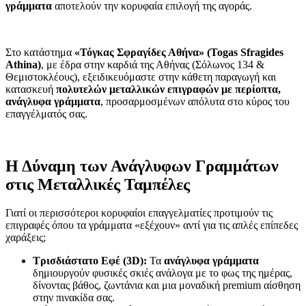
γράμματα
αποτελούν την κορυφαία επιλογή της αγοράς.
Στο κατάστημα
«Τόγκας Σφραγίδες Αθήνα» (Togas Sfragides
Athina)
, με έδρα στην καρδιά της Αθήνας (Σόλωνος 134 &
Θεμιστοκλέους), εξειδικευόμαστε στην κάθετη παραγωγή και
κατασκευή
πολυτελών μεταλλικών επιγραφών με περίοπτα,
ανάγλυφα γράμματα
, προσαρμοσμένων απόλυτα στο κύρος του
επαγγέλματός σας.
Η Δύναμη των Ανάγλυφων Γραμμάτων
στις Μεταλλικές Ταμπέλες
Γιατί οι περισσότεροι κορυφαίοι επαγγελματίες προτιμούν τις
επιγραφές όπου τα γράμματα «εξέχουν» αντί για τις απλές επίπεδες
χαράξεις;
Τρισδιάστατο Εφέ (3D):
Τα
ανάγλυφα γράμματα
δημιουργούν φυσικές σκιές ανάλογα με το φως της ημέρας,
δίνοντας βάθος, ζωντάνια και μια μοναδική premium αίσθηση
στην πινακίδα σας.