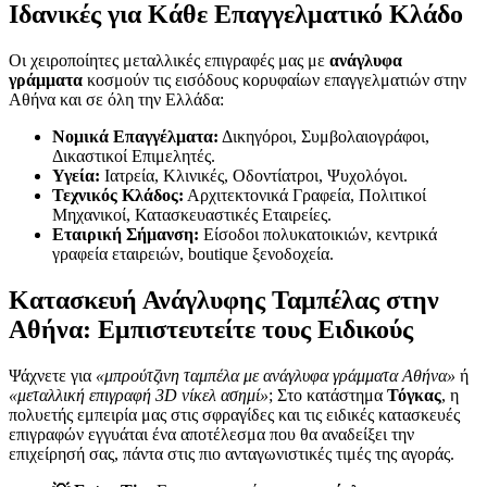
Ιδανικές για Κάθε Επαγγελματικό Κλάδο
Οι χειροποίητες μεταλλικές επιγραφές μας με
ανάγλυφα
γράμματα
κοσμούν τις εισόδους κορυφαίων επαγγελματιών στην
Αθήνα και σε όλη την Ελλάδα:
Νομικά Επαγγέλματα:
Δικηγόροι, Συμβολαιογράφοι,
Δικαστικοί Επιμελητές.
Υγεία:
Ιατρεία, Κλινικές, Οδοντίατροι, Ψυχολόγοι.
Τεχνικός Κλάδος:
Αρχιτεκτονικά Γραφεία, Πολιτικοί
Μηχανικοί, Κατασκευαστικές Εταιρείες.
Εταιρική Σήμανση:
Είσοδοι πολυκατοικιών, κεντρικά
γραφεία εταιρειών, boutique ξενοδοχεία.
Κατασκευή Ανάγλυφης Ταμπέλας στην
Αθήνα: Εμπιστευτείτε τους Ειδικούς
Ψάχνετε για
«μπρούτζινη ταμπέλα με ανάγλυφα γράμματα Αθήνα»
ή
«μεταλλική επιγραφή 3D νίκελ ασημί»
; Στο κατάστημα
Τόγκας
, η
πολυετής εμπειρία μας στις σφραγίδες και τις ειδικές κατασκευές
επιγραφών εγγυάται ένα αποτέλεσμα που θα αναδείξει την
επιχείρησή σας, πάντα στις πιο ανταγωνιστικές τιμές της αγοράς.