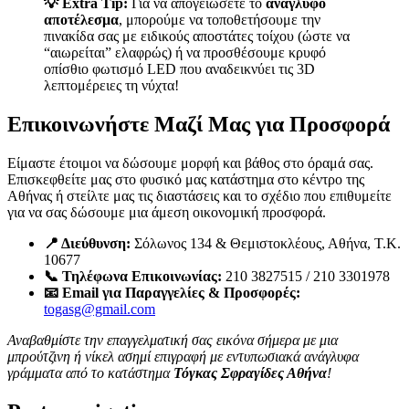
💡 Extra Tip:
Για να απογειώσετε το
ανάγλυφο
αποτέλεσμα
, μπορούμε να τοποθετήσουμε την
πινακίδα σας με ειδικούς αποστάτες τοίχου (ώστε να
“αιωρείται” ελαφρώς) ή να προσθέσουμε κρυφό
οπίσθιο φωτισμό LED που αναδεικνύει τις 3D
λεπτομέρειες τη νύχτα!
Επικοινωνήστε Μαζί Μας για Προσφορά
Είμαστε έτοιμοι να δώσουμε μορφή και βάθος στο όραμά σας.
Επισκεφθείτε μας στο φυσικό μας κατάστημα στο κέντρο της
Αθήνας ή στείλτε μας τις διαστάσεις και το σχέδιο που επιθυμείτε
για να σας δώσουμε μια άμεση οικονομική προσφορά.
📍 Διεύθυνση:
Σόλωνος 134 & Θεμιστοκλέους, Αθήνα, Τ.Κ.
10677
📞 Τηλέφωνα Επικοινωνίας:
210 3827515 / 210 3301978
📧 Email για Παραγγελίες & Προσφορές:
togasg@gmail.com
Αναβαθμίστε την επαγγελματική σας εικόνα σήμερα με μια
μπρούτζινη ή νίκελ ασημί επιγραφή με εντυπωσιακά ανάγλυφα
γράμματα από το κατάστημα
Τόγκας Σφραγίδες Αθήνα
!