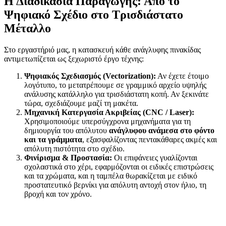
Η Διαδικασία Παραγωγής: Από το
Ψηφιακό Σχέδιο στο Τρισδιάστατο
Μέταλλο
Στο εργαστήριό μας, η κατασκευή κάθε ανάγλυφης πινακίδας
αντιμετωπίζεται ως ξεχωριστό έργο τέχνης:
Ψηφιακός Σχεδιασμός (Vectorization):
Αν έχετε έτοιμο
λογότυπο, το μετατρέπουμε σε γραμμικό αρχείο υψηλής
ανάλυσης κατάλληλο για τρισδιάστατη κοπή. Αν ξεκινάτε
τώρα, σχεδιάζουμε μαζί τη μακέτα.
Μηχανική Κατεργασία Ακριβείας (CNC / Laser):
Χρησιμοποιούμε υπερσύγχρονα μηχανήματα για τη
δημιουργία του απόλυτου
ανάγλυφου ανάμεσα στο φόντο
και τα γράμματα
, εξασφαλίζοντας πεντακάθαρες ακμές και
απόλυτη πιστότητα στο σχέδιο.
Φινίρισμα & Προστασία:
Οι επιφάνειες γυαλίζονται
σχολαστικά στο χέρι, εφαρμόζονται οι ειδικές επιστρώσεις
και τα χρώματα, και η ταμπέλα θωρακίζεται με ειδικό
προστατευτικό βερνίκι για απόλυτη αντοχή στον ήλιο, τη
βροχή και τον χρόνο.